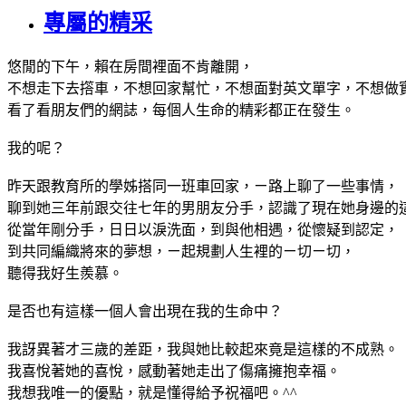
專屬的精采
悠閒的下午，賴在房間裡面不肯離開，
不想走下去撘車，不想回家幫忙，不想面對英文單字，不想做
看了看朋友們的網誌，每個人生命的精彩都正在發生。
我的呢？
昨天跟教育所的學姊搭同一班車回家，ㄧ路上聊了一些事情，
聊到她三年前跟交往七年的男朋友分手，認識了現在她身邊的
從當年剛分手，日日以淚洗面，到與他相遇，從懷疑到認定，
到共同編織將來的夢想，ㄧ起規劃人生裡的ㄧ切ㄧ切，
聽得我好生羨慕。
是否也有這樣一個人會出現在我的生命中？
我訝異著才三歲的差距，我與她比較起來竟是這樣的不成熟。
我喜悅著她的喜悅，感動著她走出了傷痛擁抱幸福。
我想我唯一的優點，就是懂得給予祝福吧。^^